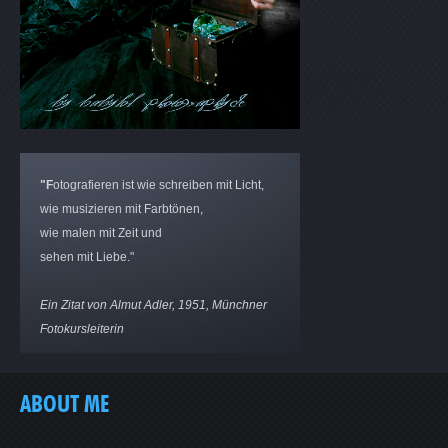
"F
otografieren ist wie schreiben mit Licht,
wie musizieren mit Farbtönen,
wie malen mit Zeit und
sehen mit Liebe."
Ein Zitat von Almut Adler, 1951, Münchner
Fotokursleiterin
ABOUT ME